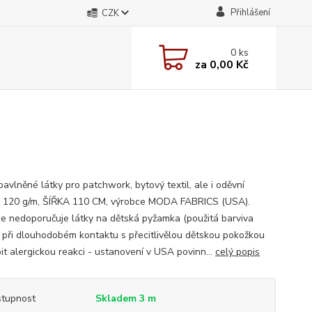
Přihlášení
CZK
0
ks
za
0,00 Kč
avlněné látky pro patchwork, bytový textil, ale i oděvní
; 120 g/m, ŠÍŘKA 110 CM, výrobce MODA FABRICS (USA).
e nedoporučuje látky na dětská pyžamka (použitá barviva
při dlouhodobém kontaktu s přecitlivělou dětskou pokožkou
it alergickou reakci - ustanovení v USA povinn...
celý popis
tupnost
Skladem 3 m