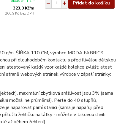
Skladem 1.2 m
Přidat do košíku
323,0 Kč
/
m
266,9 Kč
bez DPH
bu; 120 g/m, ŠÍŘKA 110 CM, výrobce MODA FABRICS
mohou při dlouhodobém kontaktu s přecitlivělou dětskou
ení atestovaný každý vzor každé kolekce zvlášť; atest
ní straně webových stránek výrobce v zápatí stránky:
ojektech), maximální zbytková srážlivost jsou 3% (sama
imální možná, ne průměrná). Perte do 40 stupňů,
lze je napařovat parní stanicí (sama je napařuji před
 přiložili žehličku na látky - můžete v takovou chvíli
poté až během žehlení).