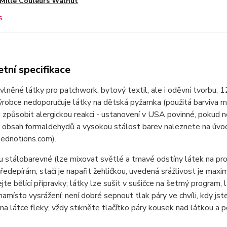
Mille Couleurs Walnut
tní specifikace
lněné látky pro patchwork, bytový textil, ale i oděvní tvor
ýrobce nedoporučuje látky na dětská pyžamka (použitá barviva 
způsobit alergickou reakci - ustanovení v USA povinné, pokud n
 obsah formaldehydů a vysokou stálost barev naleznete na úvod
ednotions.com).
u stálobarevné (lze mixovat světlé a tmavé odstíny látek na pr
ředepírám; stačí je napařit žehličkou; uvedená srážlivost je max
jte bělící přípravky; látky lze sušit v sušičce na šetrný program, 
namísto vysrážení; není dobré sepnout tlak páry ve chvíli, kdy jste
na látce fleky; vždy stikněte tlačítko páry kousek nad látkou a 