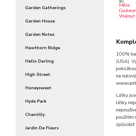
Garden Gatherings
Garden House
Garden Notes
Komple
Hawthorn Ridge
100% bav
(USA). V
Hello Darling
pokožkou 
High Street
na nulový
www.unit
Honeysweet
Látky jso
Hyde Park
látky nep
nepoužíve
Chantilly
použitím 
způsobit 
Jardin De Fleurs