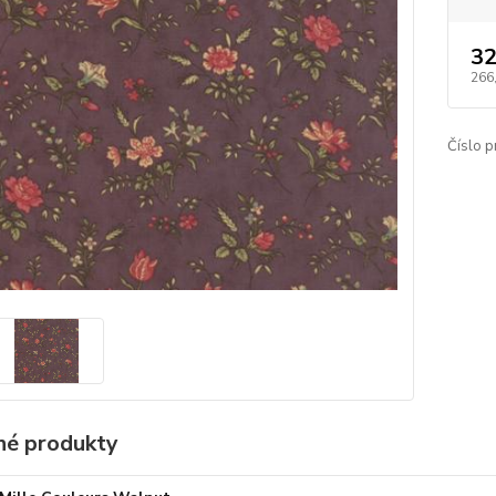
32
266
Číslo p
é produkty