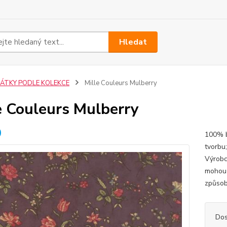
Hledat
LÁTKY PODLE KOLEKCE
Mille Couleurs Mulberry
e Couleurs Mulberry
100% b
tvorbu
Výrobc
mohou 
způsob
Dos