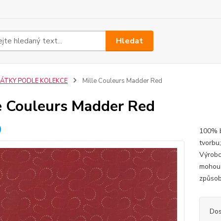
Hledat
LÁTKY PODLE KOLEKCE
Mille Couleurs Madder Red
e Couleurs Madder Red
100% b
tvorbu
Výrobc
mohou 
způsob
Dos