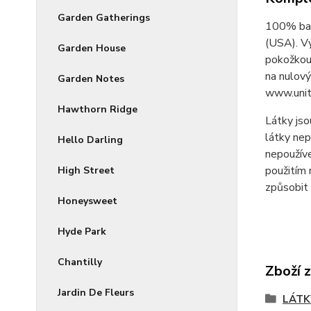
Garden Gatherings
100% bav
(USA). V
Garden House
pokožkou 
na nulový
Garden Notes
www.unit
Hawthorn Ridge
Látky jso
látky nep
Hello Darling
nepoužíve
použitím 
High Street
způsobit 
Honeysweet
Hyde Park
Chantilly
Zboží 
Jardin De Fleurs
LÁTK