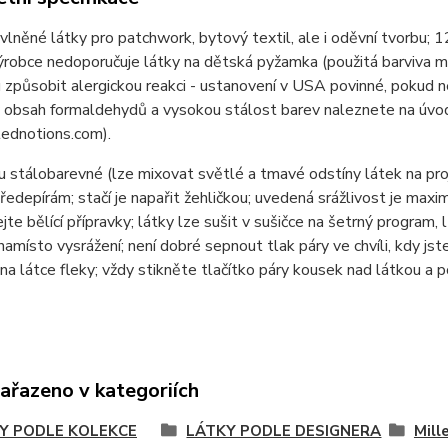
lněné látky pro patchwork, bytový textil, ale i oděvní tvor
ýrobce nedoporučuje látky na dětská pyžamka (použitá barviva 
způsobit alergickou reakci - ustanovení v USA povinné, pokud n
 obsah formaldehydů a vysokou stálost barev naleznete na úvod
ednotions.com).
u stálobarevné (lze mixovat světlé a tmavé odstíny látek na pr
ředepírám; stačí je napařit žehličkou; uvedená srážlivost je max
jte bělící přípravky; látky lze sušit v sušičce na šetrný program, 
namísto vysrážení; není dobré sepnout tlak páry ve chvíli, kdy jste
na látce fleky; vždy stikněte tlačítko páry kousek nad látkou a 
zařazeno v kategoriích
Y PODLE KOLEKCE
LÁTKY PODLE DESIGNERA
Mill