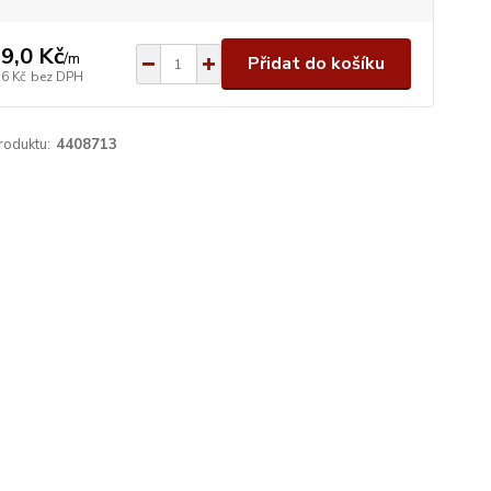
9,0 Kč
/
m
Přidat do košíku
,6 Kč
bez DPH
roduktu:
4408713