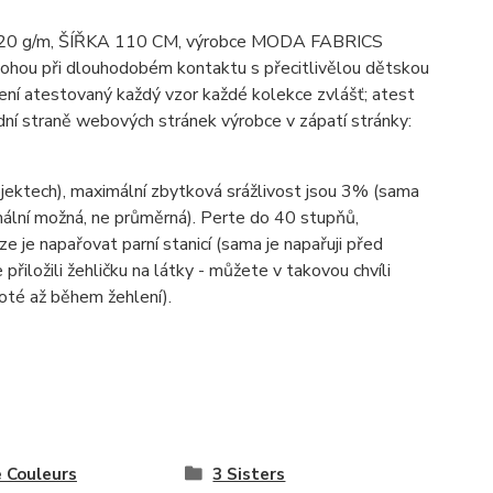
bu; 120 g/m, ŠÍŘKA 110 CM, výrobce MODA FABRICS
mohou při dlouhodobém kontaktu s přecitlivělou dětskou
ení atestovaný každý vzor každé kolekce zvlášť; atest
ní straně webových stránek výrobce v zápatí stránky:
ojektech), maximální zbytková srážlivost jsou 3% (sama
imální možná, ne průměrná). Perte do 40 stupňů,
lze je napařovat parní stanicí (sama je napařuji před
 přiložili žehličku na látky - můžete v takovou chvíli
poté až během žehlení).
e Couleurs
3 Sisters