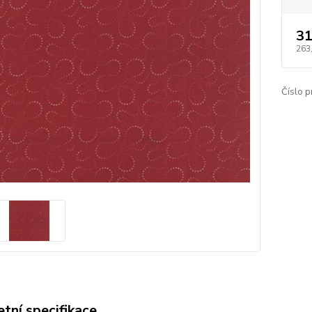
31
263
Číslo p
tní specifikace