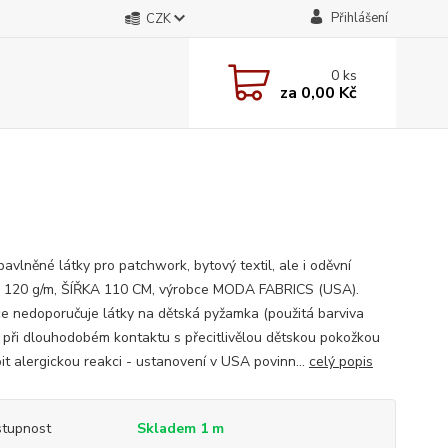
Přihlášení
CZK
0
ks
za
0,00 Kč
avlněné látky pro patchwork, bytový textil, ale i oděvní
; 120 g/m, ŠÍŘKA 110 CM, výrobce MODA FABRICS (USA).
e nedoporučuje látky na dětská pyžamka (použitá barviva
při dlouhodobém kontaktu s přecitlivělou dětskou pokožkou
it alergickou reakci - ustanovení v USA povinn...
celý popis
tupnost
Skladem 1 m