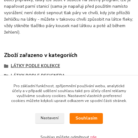
napařovat parní stanicí (sama je napařuji před použitím namísto
vysrážení; není dobré sepnout tlak páry ve chvíli, kdy jste přiložili
žehličku na látky - můžete v takovou chvíli způsobit na látce fleky;
vždy stikněte tlačítko páry kousek nad látkou a poté až během
žehlení).
Zboží zařazeno v kategoriích
LÁTKY PODLE KOLEKCE
LÁTKY PODLE DESIGNERA
Mille Couleurs
Pro základní funkčnost, zpříjemnění používání webu, analytické
účely a v případě udělení souhlasu také pro účely cílení reklamy
3 Sisters
využíváme soubory cookies. Nastavení vlastních preferencí
cookies můžete kdykoli upravit odkazem ve spodní části stránek.
Souhlasím
Nastavení
Copyright © 2014 · E-SHOP S DESIGNOVÝMI LÁTKAMI
AMERICKÉHO LÍDRA TRHU MODA FABRICS
Souhlas můžete odmítnout
zde
.