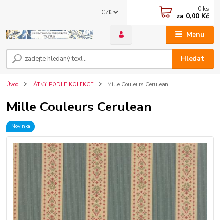
0
ks
CZK
za
0,00 Kč
Menu
Hledat
Úvod
LÁTKY PODLE KOLEKCE
Mille Couleurs Cerulean
Mille Couleurs Cerulean
Novinka