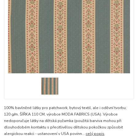
100% bavlněné látky pro patchwork, bytový textil, ale i oděvní tvorbu;
120 g/m, ŠÍŘKA 110 CM, výrobce MODA FABRICS (USA). Výrobce
nedoporučuje látky na dětská pyžamka (použitá barviva mohou při
dlouhodobém kontaktu s přecitlivělou dětskou pokožkou způsobit
alergickou reakci - ustanovení v USA povinn...
celý popis