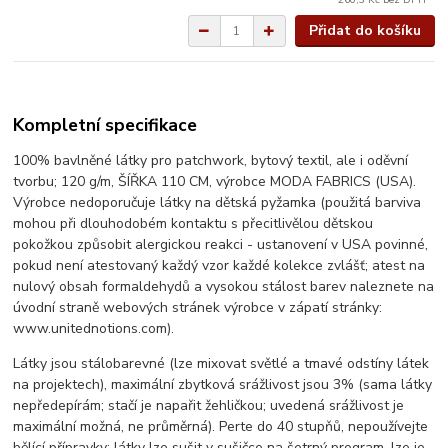
Přidat do košíku
Kompletní specifikace
100% bavlněné látky pro patchwork, bytový textil, ale i oděvní
tvorbu; 120 g/m, ŠÍŘKA 110 CM, výrobce MODA FABRICS (USA).
Výrobce nedoporučuje látky na dětská pyžamka (použitá barviva
mohou při dlouhodobém kontaktu s přecitlivělou dětskou
pokožkou způsobit alergickou reakci - ustanovení v USA povinné,
pokud není atestovaný každý vzor každé kolekce zvlášť; atest na
nulový obsah formaldehydů a vysokou stálost barev naleznete na
úvodní straně webových stránek výrobce v zápatí stránky:
www.unitednotions.com).
Látky jsou stálobarevné (lze mixovat světlé a tmavé odstíny látek
na projektech), maximální zbytková srážlivost jsou 3% (sama látky
nepředepírám; stačí je napařit žehličkou; uvedená srážlivost je
maximální možná, ne průměrná). Perte do 40 stupňů, nepoužívejte
bělící přípravky; látky lze sušit v sušičce na šetrný program, lze je