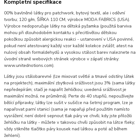
Kompletní specifikace
00% bavlněné látky pro patchwork, bytový textil, ale i oděvní
tvorbu; 120 g/m, ŠÍŘKA 110 CM, výrobce MODA FABRICS (USA).
Výrobce nedoporučuje látky na dětská pyžamka (použitá barviva
mohou při dlouhodobém kontaktu s přecitlivělou dětskou
pokožkou způsobit alergickou reakci - ustanovení v USA povinné,
pokud není atestovaný každý vzor každé kolekce zvlášť; atest na
nulový obsah formaldehydů a vysokou stálost barev naleznete na
úvodní straně webových stránek výrobce v zápatí stránky:
www.unitednotions.com).
Látky jsou stálobarevné (lze mixovat světlé a tmavé odstíny látek
na projektech), maximální zbytková srážlivost jsou 3% (sama látky
nepředepírám; stačí je napařit žehličkou; uvedená srážlivost je
maximální možná, ne průměrná). Perte do 40 stupňů, nepoužívejte
bělící přípravky; látky lze sušit v sušičce na šetrný program, lze je
napařovat parní stanicí (sama je napařuji před použitím namísto
vysrážení; není dobré sepnout tlak páry ve chvíli, kdy jste přiložili
žehličku na látky - můžete v takovou chvíli způsobit na látce fleky;
vždy stikněte tlačítko páry kousek nad látkou a poté až během
žehlení).