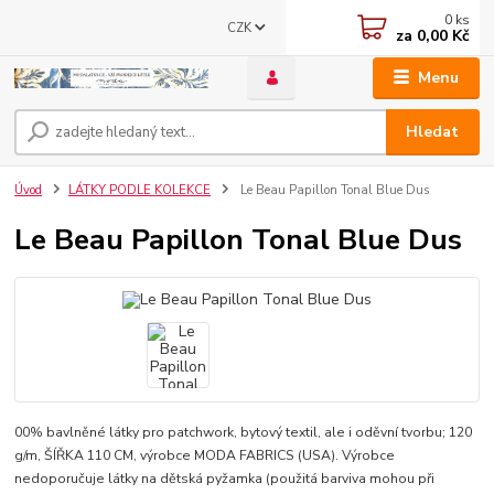
0
ks
CZK
za
0,00 Kč
Menu
Hledat
Úvod
LÁTKY PODLE KOLEKCE
Le Beau Papillon Tonal Blue Dus
Le Beau Papillon Tonal Blue Dus
00% bavlněné látky pro patchwork, bytový textil, ale i oděvní tvorbu; 120
g/m, ŠÍŘKA 110 CM, výrobce MODA FABRICS (USA). Výrobce
nedoporučuje látky na dětská pyžamka (použitá barviva mohou při