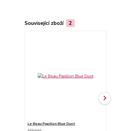
Související zboží
2
Le Beau Papillon Blue Dust
Le Beau Pap
333,0 Kč
333,0 Kč