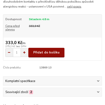
dlouhodobém kontaktu s přecitlivělou dětskou pokožkou způsobit
alergickou reakci - ustanovení v USA povinné...
celý popis
Dostupnost
Skladem 4.8 m
Cena před
333,0 Kč
slevou
333,0 Kč
/
m
275,2 Kč
bez DPH
Přidat do košíku
Číslo produktu:
13869 13
Kompletní specifikace
Související zboží
2