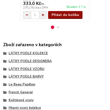
333,0 Kč
333,0 Kč
/
m
Skladem 2.7 m
275,2 Kč
bez DPH
275,2 Kč
bez
Přidat do košíku
Zboží zařazeno v kategoriích
LÁTKY PODLE KOLEKCE
LÁTKY PODLE DESIGNERA
LÁTKY PODLE VZORU
LÁTKY PODLE BARVY
Le Beau Papillon
French General
Květinové vzory
Hlavní vzory kolekce