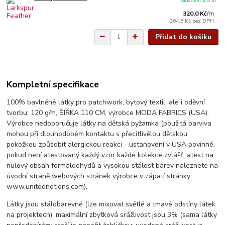
Skladem 4.5 m
320,0 Kč
/
m
264,5 Kč
bez DPH
Přidat do košíku
Kompletní specifikace
100% bavlněné látky pro patchwork, bytový textil, ale i oděvní
tvorbu; 120 g/m, ŠÍŘKA 110 CM, výrobce MODA FABRICS (USA).
Výrobce nedoporučuje látky na dětská pyžamka (použitá barviva
mohou při dlouhodobém kontaktu s přecitlivělou dětskou
pokožkou způsobit alergickou reakci - ustanovení v USA povinné,
pokud není atestovaný každý vzor každé kolekce zvlášť; atest na
nulový obsah formaldehydů a vysokou stálost barev naleznete na
úvodní straně webových stránek výrobce v zápatí stránky:
www.unitednotions.com).
Látky jsou stálobarevné (lze mixovat světlé a tmavé odstíny látek
na projektech), maximální zbytková srážlivost jsou 3% (sama látky