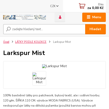
0
ks
CZK
za
0,00 Kč
Menu
Hledat
Úvod
LÁTKY PODLE KOLEKCE
Larkspur Mist
Larkspur Mist
100% bavlněné látky pro patchwork, bytový textil, ale i oděvní tvorbu;
120 g/m, ŠÍŘKA 110 CM, výrobce MODA FABRICS (USA). Výrobce
nedoporučuje látky na dětská pyžamka (použitá barviva mohou při