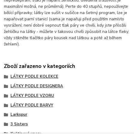
nepředepírám; stačí je napařit žehličkou; uvedená srážlivost je
maximální možná, ne průměrná). Perte do 40 stupňů, nepoužívejte
bělící přípravky; látky lze sušit v sušičce na šetrný program, lze je
napařovat parní stanicí (sama je napařuji před použitím namísto
vysrážení; není dobré sepnout tlak páry ve chvíli, kdy jste přiložili
žehličku na látky - můžete v takovou chvíli způsobit na látce fleky;
vždy stikněte tlačítko páry kousek nad látkou a poté až během
žehlení).
Zboží zařazeno v kategoriích
LÁTKY PODLE KOLEKCE
LÁTKY PODLE DESIGNERA
LÁTKY PODLE VZORU
LÁTKY PODLE BARVY
Larkspur
3 Sisters
Květinové vzory