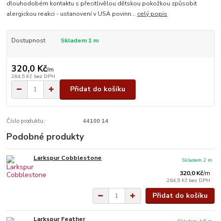
dlouhodobém kontaktu s přecitlivělou dětskou pokožkou způsobit
alergickou reakci - ustanovení v USA povinn...
celý popis
Dostupnost
Skladem 1 m
320,0 Kč
/
m
264,5 Kč
bez DPH
Přidat do košíku
Číslo produktu:
44100 14
Podobné produkty
Larkspur Cobblestone
Skladem 2 m
320,0 Kč
/
m
264,5 Kč
bez DPH
Přidat do košíku
Larkspur Feather