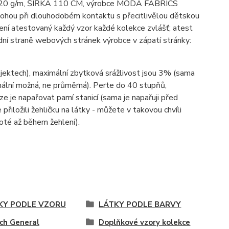
bu; 120 g/m, ŠÍŘKA 110 CM, výrobce MODA FABRICS
mohou při dlouhodobém kontaktu s přecitlivělou dětskou
ení atestovaný každý vzor každé kolekce zvlášť; atest
ní straně webových stránek výrobce v zápatí stránky:
ojektech), maximální zbytková srážlivost jsou 3% (sama
imální možná, ne průměrná). Perte do 40 stupňů,
lze je napařovat parní stanicí (sama je napařuji před
 přiložili žehličku na látky - můžete v takovou chvíli
poté až během žehlení).
KY PODLE VZORU
LÁTKY PODLE BARVY
ch General
Doplňkové vzory kolekce