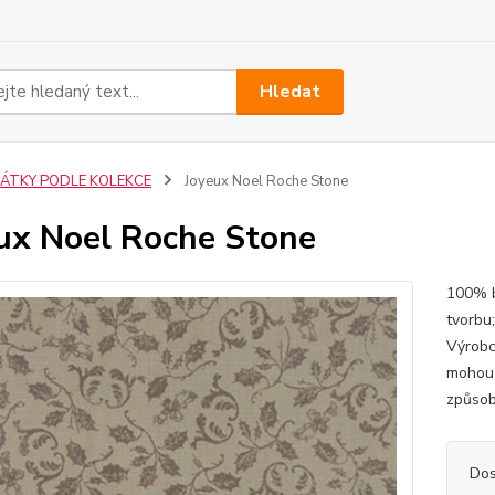
Hledat
LÁTKY PODLE KOLEKCE
Joyeux Noel Roche Stone
ux Noel Roche Stone
100% b
tvorbu
Výrobc
mohou 
způsob
Dos