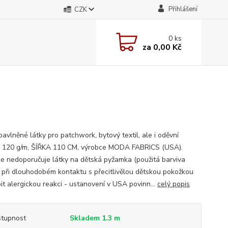
Přihlášení
CZK
0
ks
za
0,00 Kč
avlněné látky pro patchwork, bytový textil, ale i oděvní
; 120 g/m, ŠÍŘKA 110 CM, výrobce MODA FABRICS (USA).
e nedoporučuje látky na dětská pyžamka (použitá barviva
při dlouhodobém kontaktu s přecitlivělou dětskou pokožkou
it alergickou reakci - ustanovení v USA povinn...
celý popis
tupnost
Skladem 1.3 m