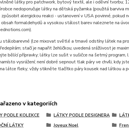
lněné látky pro patchwork, bytový textil, ale i oděvní tvor
ýrobce nedoporučuje látky na dětská pyžamka (použitá barviva 
způsobit alergickou reakci - ustanovení v USA povinné, pokud n
 obsah formaldehydů a vysokou stálost barev naleznete na úvod
ednotions.com).
u stálobarevné (lze mixovat světlé a tmavé odstíny látek na pr
ředepírám; stačí je napařit žehličkou; uvedená srážlivost je max
jte bělící přípravky; látky lze sušit v sušičce na šetrný program, 
namísto vysrážení; není dobré sepnout tlak páry ve chvíli, kdy jste
na látce fleky; vždy stikněte tlačítko páry kousek nad látkou a 
zařazeno v kategoriích
Y PODLE KOLEKCE
LÁTKY PODLE DESIGNERA
LÁT
ČNÍ LÁTKY
Joyeux Noel
Fren