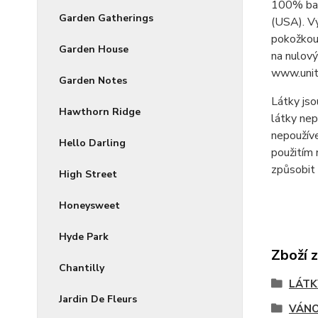
100% bav
Garden Gatherings
(USA). V
pokožkou 
Garden House
na nulový
www.unit
Garden Notes
Látky jso
Hawthorn Ridge
látky nep
nepoužíve
Hello Darling
použitím 
způsobit 
High Street
Honeysweet
Hyde Park
Zboží 
Chantilly
LÁTK
Jardin De Fleurs
VÁNO