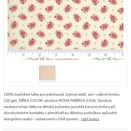
100% bavlněné látky pro patchwork, bytový textil, ale i oděvní tvorbu;
120 g/m, ŠÍŘKA 110 CM, výrobce MODA FABRICS (USA). Výrobce
nedoporučuje látky na dětská pyžamka (použitá barviva mohou při
dlouhodobém kontaktu s přecitlivělou dětskou pokožkou způsobit
alergickou reakci - ustanovení v USA povinn...
celý popis