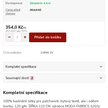
Dostupnost
Skladem 4.4 m
Cena před
354,0 Kč
slevou
354,0 Kč
/
m
292,6 Kč
bez DPH
Přidat do košíku
Číslo produktu:
13896 15
Kompletní specifikace
Související zboží
2
Kompletní specifikace
100% bavlněné látky pro patchwork, bytový textil, ale i oděvní
tvorbu; 120 g/m, ŠÍŘKA 110 CM, výrobce MODA FABRICS (USA).