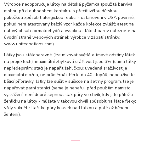
Výrobce nedoporučuje látky na dětská pyžamka (použitá barviva
mohou při dlouhodobém kontaktu s přecitlivělou dětskou
pokožkou způsobit alergickou reakci - ustanovení v USA povinné,
pokud není atestovaný každý vzor každé kolekce zvlášť; atest na
nulový obsah formaldehydů a vysokou stálost barev naleznete na
úvodní straně webových stránek výrobce v zápatí stránky:
www.unitednotions.com).
Látky jsou stálobarevné (lze mixovat světlé a tmavé odstíny látek
na projektech), maximální zbytková srážlivost jsou 3% (sama látky
nepředepírám; stačí je napařit žehličkou; uvedená srážlivost je
maximální možná, ne průměrná). Perte do 40 stupňů, nepoužívejte
bělící přípravky; látky lze sušit v sušičce na šetrný program, lze je
napařovat parní stanicí (sama je napařuji před použitím namísto
vysrážení; není dobré sepnout tlak páry ve chvíli, kdy jste přiložili
žehličku na látky - můžete v takovou chvíli způsobit na látce fleky;
vždy stikněte tlačítko páry kousek nad látkou a poté až během
žehlení).