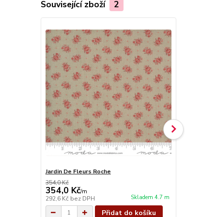
Související zboží
2
Jardin De Fleurs Roche
Jardin De Fl
354,0 Kč
354,0 Kč
354,0 Kč
354,0 Kč
/
m
Skladem 4.7 m
292,6 Kč
bez DPH
292,6 Kč
bez
Přidat do košíku