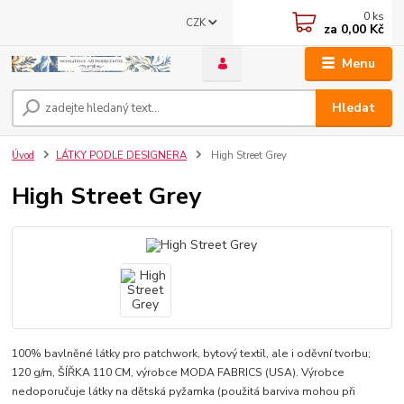
0
ks
CZK
za
0,00 Kč
Menu
Hledat
Úvod
LÁTKY PODLE DESIGNERA
High Street Grey
High Street Grey
100% bavlněné látky pro patchwork, bytový textil, ale i oděvní tvorbu;
120 g/m, ŠÍŘKA 110 CM, výrobce MODA FABRICS (USA). Výrobce
nedoporučuje látky na dětská pyžamka (použitá barviva mohou při