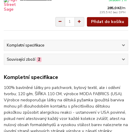
Skladem 1 m
285,0 Kč
/
m
235,5 Kč
bez DPH
Přidat do košíku
Kompletní specifikace
Související zboží
2
Kompletní specifikace
100% bavlněné látky pro patchwork, bytový textil, ale i oděvní
tvorbu; 120 g/m, ŠÍŘKA 110 CM, výrobce MODA FABRICS (USA).
Výrobce nedoporučuje látky na dětská pyžamka (použitá barviva
mohou při dlouhodobém kontaktu s přecitlivělou dětskou
pokožkou způsobit alergickou reakci - ustanovení v USA povinné,
pokud není atestovaný každý vzor každé kolekce zvlášť; atest na
nulový obsah formaldehydů a vysokou stálost barev naleznete na
úvodní straně webových stránek výrobce v zápatí stránky: