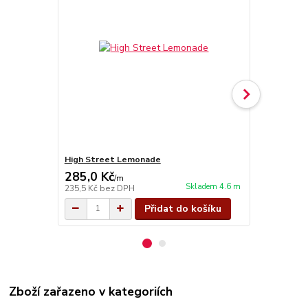
High Street Lemonade
High Street
285,0 Kč
285,0 Kč
/
m
Skladem 4.6 m
235,5 Kč
bez DPH
235,5 Kč
bez
Přidat do košíku
Zboží zařazeno v kategoriích