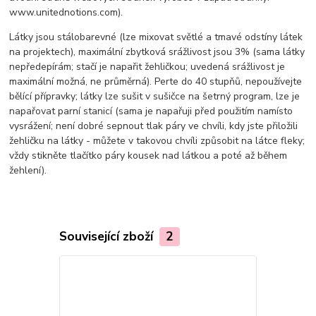
www.unitednotions.com).
Látky jsou stálobarevné (lze mixovat světlé a tmavé odstíny látek
na projektech), maximální zbytková srážlivost jsou 3% (sama látky
nepředepírám; stačí je napařit žehličkou; uvedená srážlivost je
maximální možná, ne průměrná). Perte do 40 stupňů, nepoužívejte
bělící přípravky; látky lze sušit v sušičce na šetrný program, lze je
napařovat parní stanicí (sama je napařuji před použitím namísto
vysrážení; není dobré sepnout tlak páry ve chvíli, kdy jste přiložili
žehličku na látky - můžete v takovou chvíli způsobit na látce fleky;
vždy stikněte tlačítko páry kousek nad látkou a poté až během
žehlení).
Související zboží
2