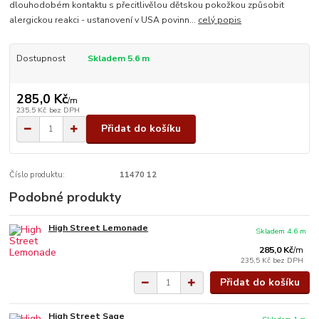
dlouhodobém kontaktu s přecitlivělou dětskou pokožkou způsobit
alergickou reakci - ustanovení v USA povinn...
celý popis
Dostupnost
Skladem 5.6 m
285,0 Kč
/
m
235,5 Kč
bez DPH
Přidat do košíku
Číslo produktu:
11470 12
Podobné produkty
High Street Lemonade
Skladem 4.6 m
285,0 Kč
/
m
235,5 Kč
bez DPH
Přidat do košíku
High Street Sage