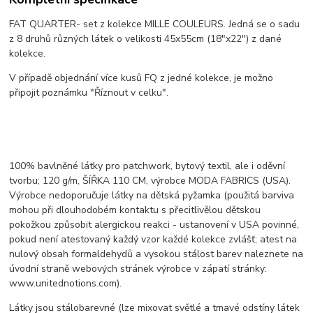
FAT QUARTER- set z kolekce MILLE COULEURS. Jedná se o sadu
z 8 druhů různých látek o velikosti 45x55cm (18"x22") z dané
kolekce.
V případě objednání více kusů FQ z jedné kolekce, je možno
připojit poznámku "Říznout v celku".
100% bavlněné látky pro patchwork, bytový textil, ale i oděvní
tvorbu; 120 g/m, ŠÍŘKA 110 CM, výrobce MODA FABRICS (USA).
Výrobce nedoporučuje látky na dětská pyžamka (použitá barviva
mohou při dlouhodobém kontaktu s přecitlivělou dětskou
pokožkou způsobit alergickou reakci - ustanovení v USA povinné,
pokud není atestovaný každý vzor každé kolekce zvlášť; atest na
nulový obsah formaldehydů a vysokou stálost barev naleznete na
úvodní straně webových stránek výrobce v zápatí stránky:
www.unitednotions.com).
Látky jsou stálobarevné (lze mixovat světlé a tmavé odstíny látek