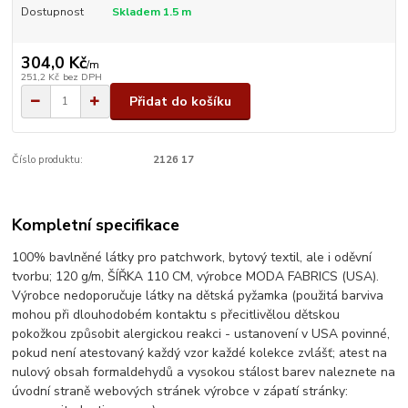
Dostupnost
Skladem 1.5 m
304,0 Kč
/
m
251,2 Kč
bez DPH
Přidat do košíku
Číslo produktu:
2126 17
Kompletní specifikace
100% bavlněné látky pro patchwork, bytový textil, ale i oděvní
tvorbu; 120 g/m, ŠÍŘKA 110 CM, výrobce MODA FABRICS (USA).
Výrobce nedoporučuje látky na dětská pyžamka (použitá barviva
mohou při dlouhodobém kontaktu s přecitlivělou dětskou
pokožkou způsobit alergickou reakci - ustanovení v USA povinné,
pokud není atestovaný každý vzor každé kolekce zvlášť; atest na
nulový obsah formaldehydů a vysokou stálost barev naleznete na
úvodní straně webových stránek výrobce v zápatí stránky: