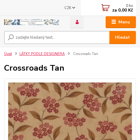
0
ks
CZK
za
0,00 Kč
Menu
Hledat
Úvod
LÁTKY PODLE DESIGNERA
Crossroads Tan
Crossroads Tan