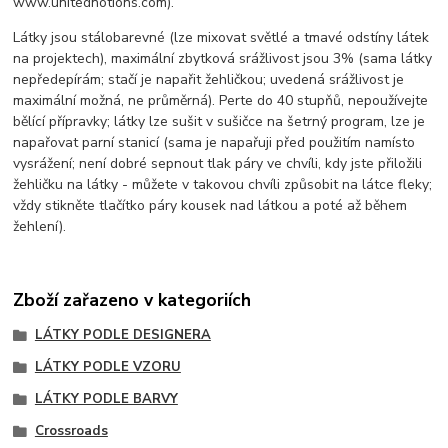
www.unitednotions.com).
Látky jsou stálobarevné (lze mixovat světlé a tmavé odstíny látek
na projektech), maximální zbytková srážlivost jsou 3% (sama látky
nepředepírám; stačí je napařit žehličkou; uvedená srážlivost je
maximální možná, ne průměrná). Perte do 40 stupňů, nepoužívejte
bělící přípravky; látky lze sušit v sušičce na šetrný program, lze je
napařovat parní stanicí (sama je napařuji před použitím namísto
vysrážení; není dobré sepnout tlak páry ve chvíli, kdy jste přiložili
žehličku na látky - můžete v takovou chvíli způsobit na látce fleky;
vždy stikněte tlačítko páry kousek nad látkou a poté až během
žehlení).
Zboží zařazeno v kategoriích
LÁTKY PODLE DESIGNERA
LÁTKY PODLE VZORU
LÁTKY PODLE BARVY
Crossroads