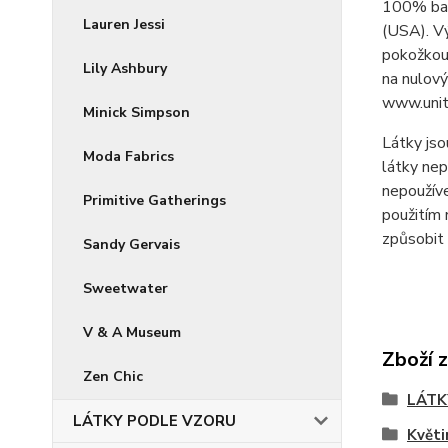
100% bav
Lauren Jessi
(USA). V
pokožkou 
Lily Ashbury
na nulový
www.unit
Minick Simpson
Látky jso
Moda Fabrics
látky nep
nepoužíve
Primitive Gatherings
použitím 
způsobit 
Sandy Gervais
Sweetwater
V & A Museum
Zboží 
Zen Chic
LÁTK
LÁTKY PODLE VZORU
Květi