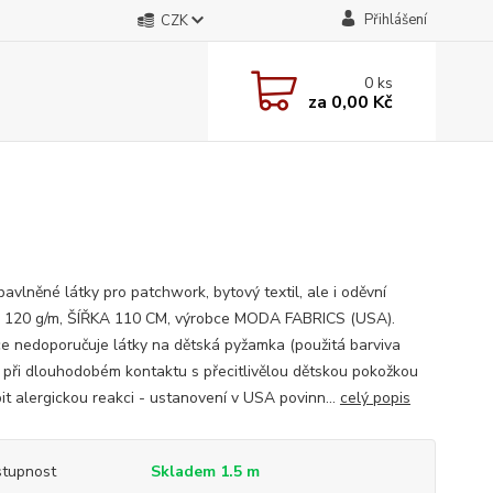
Přihlášení
CZK
0
ks
za
0,00 Kč
avlněné látky pro patchwork, bytový textil, ale i oděvní
; 120 g/m, ŠÍŘKA 110 CM, výrobce MODA FABRICS (USA).
e nedoporučuje látky na dětská pyžamka (použitá barviva
při dlouhodobém kontaktu s přecitlivělou dětskou pokožkou
it alergickou reakci - ustanovení v USA povinn...
celý popis
tupnost
Skladem 1.5 m