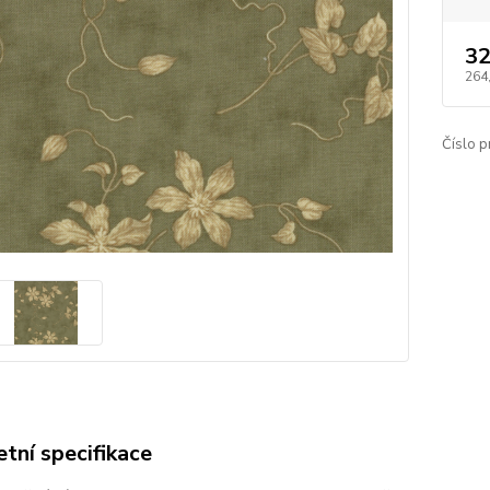
32
264
Číslo p
tní specifikace