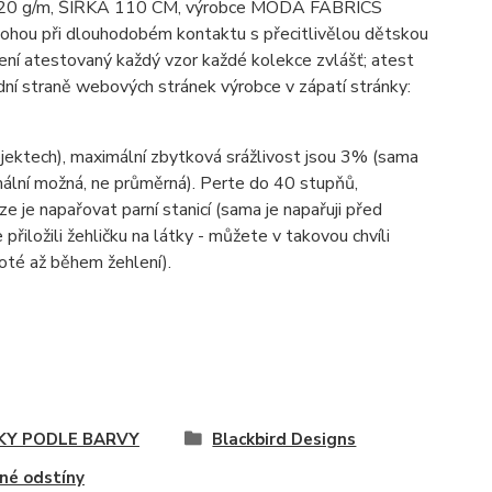
bu; 120 g/m, ŠÍŘKA 110 CM, výrobce MODA FABRICS
mohou při dlouhodobém kontaktu s přecitlivělou dětskou
ení atestovaný každý vzor každé kolekce zvlášť; atest
ní straně webových stránek výrobce v zápatí stránky:
ojektech), maximální zbytková srážlivost jsou 3% (sama
imální možná, ne průměrná). Perte do 40 stupňů,
lze je napařovat parní stanicí (sama je napařuji před
 přiložili žehličku na látky - můžete v takovou chvíli
poté až během žehlení).
KY PODLE BARVY
Blackbird Designs
né odstíny