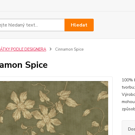
Hledat
LÁTKY PODLE DESIGNERA
Cinnamon Spice
amon Spice
100% b
tvorbu
Výrobc
mohou 
způsob
Dos