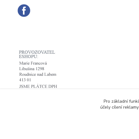
Pro základní funk
účely cílení reklam
Copyright © 2014 · E-SHOP S DESIGNOVÝMI LÁT