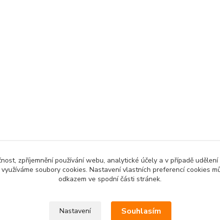
čnost, zpříjemnění používání webu, analytické účely a v případě udělení
y využíváme soubory cookies. Nastavení vlastních preferencí cookies mů
odkazem ve spodní části stránek.
Souhlasím
Nastavení
KAMI AMERICKÉHO LÍDRA TRHU MODA FABRICS