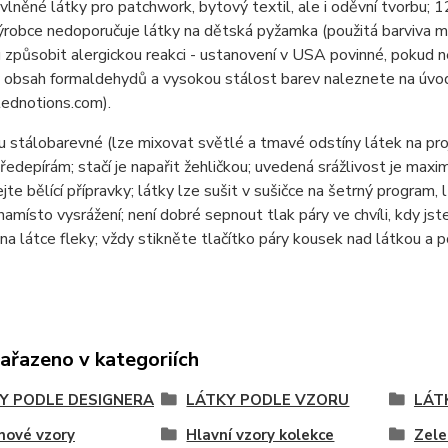
lněné látky pro patchwork, bytový textil, ale i oděvní tvor
ýrobce nedoporučuje látky na dětská pyžamka (použitá barviva 
způsobit alergickou reakci - ustanovení v USA povinné, pokud n
 obsah formaldehydů a vysokou stálost barev naleznete na úvod
ednotions.com).
u stálobarevné (lze mixovat světlé a tmavé odstíny látek na pr
ředepírám; stačí je napařit žehličkou; uvedená srážlivost je max
jte bělící přípravky; látky lze sušit v sušičce na šetrný program, 
namísto vysrážení; není dobré sepnout tlak páry ve chvíli, kdy jste
na látce fleky; vždy stikněte tlačítko páry kousek nad látkou a 
zařazeno v kategoriích
Y PODLE DESIGNERA
LÁTKY PODLE VZORU
LÁT
nové vzory
Hlavní vzory kolekce
Zele