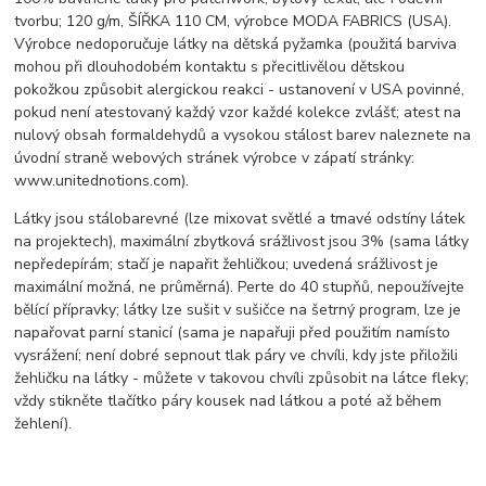
tvorbu; 120 g/m, ŠÍŘKA 110 CM, výrobce MODA FABRICS (USA).
Výrobce nedoporučuje látky na dětská pyžamka (použitá barviva
mohou při dlouhodobém kontaktu s přecitlivělou dětskou
pokožkou způsobit alergickou reakci - ustanovení v USA povinné,
pokud není atestovaný každý vzor každé kolekce zvlášť; atest na
nulový obsah formaldehydů a vysokou stálost barev naleznete na
úvodní straně webových stránek výrobce v zápatí stránky:
www.unitednotions.com).
Látky jsou stálobarevné (lze mixovat světlé a tmavé odstíny látek
na projektech), maximální zbytková srážlivost jsou 3% (sama látky
nepředepírám; stačí je napařit žehličkou; uvedená srážlivost je
maximální možná, ne průměrná). Perte do 40 stupňů, nepoužívejte
bělící přípravky; látky lze sušit v sušičce na šetrný program, lze je
napařovat parní stanicí (sama je napařuji před použitím namísto
vysrážení; není dobré sepnout tlak páry ve chvíli, kdy jste přiložili
žehličku na látky - můžete v takovou chvíli způsobit na látce fleky;
vždy stikněte tlačítko páry kousek nad látkou a poté až během
žehlení).