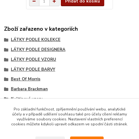
Přidat do košíku
Zboží zařazeno v kategoriích
LÁTKY PODLE KOLEKCE
LÁTKY PODLE DESIGNERA
LÁTKY PODLE VZORU
LÁTKY PODLE BARVY
Best Of Morris
Barbara Brackman
Květinové vzory
Hlavní vzory kolekce
Pro základní funkčnost, zpříjemnění používání webu, analytické
účely a v případě udělení souhlasu také pro účely cílení reklamy
Černé tóny
využíváme soubory cookies. Nastavení vlastních preferencí
cookies můžete kdykoli upravit odkazem ve spodní části stránek.