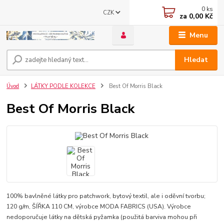
0
ks
CZK
za
0,00 Kč
Menu
Hledat
Úvod
LÁTKY PODLE KOLEKCE
Best Of Morris Black
Best Of Morris Black
100% bavlněné látky pro patchwork, bytový textil, ale i oděvní tvorbu;
120 g/m, ŠÍŘKA 110 CM, výrobce MODA FABRICS (USA). Výrobce
nedoporučuje látky na dětská pyžamka (použitá barviva mohou při