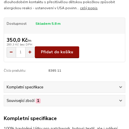
dlouhodobém kontaktu s přecitlivělou dětskou pokožkou způsobit
alergickou reakci - ustanovení v USA povinn...
celý popis
Dostupnost
Skladem 5.8 m
350,0 Kč
/
m
289,3 Kč
bez DPH
Přidat do košíku
Číslo produktu:
8365 11
Kompletní specifikace
Související zboží
1
Kompletní specifikace
100% bavlněné látky pro patchwork, bytový textil, ale i oděvní