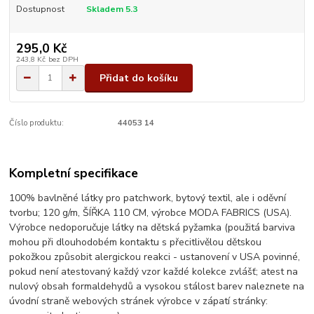
Dostupnost
Skladem 5.3
295,0 Kč
243,8 Kč
bez DPH
Přidat do košíku
Číslo produktu:
44053 14
Kompletní specifikace
100% bavlněné látky pro patchwork, bytový textil, ale i oděvní
tvorbu; 120 g/m, ŠÍŘKA 110 CM, výrobce MODA FABRICS (USA).
Výrobce nedoporučuje látky na dětská pyžamka (použitá barviva
mohou při dlouhodobém kontaktu s přecitlivělou dětskou
pokožkou způsobit alergickou reakci - ustanovení v USA povinné,
pokud není atestovaný každý vzor každé kolekce zvlášť; atest na
nulový obsah formaldehydů a vysokou stálost barev naleznete na
úvodní straně webových stránek výrobce v zápatí stránky: