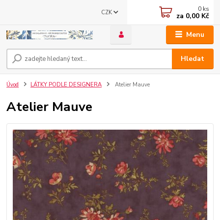
0
ks
CZK
za
0,00 Kč
Menu
Hledat
Úvod
LÁTKY PODLE DESIGNERA
Atelier Mauve
Atelier Mauve