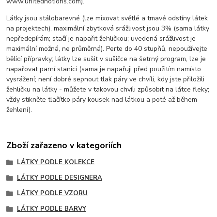
www.unitednotions.com).
Látky jsou stálobarevné (lze mixovat světlé a tmavé odstíny látek
na projektech), maximální zbytková srážlivost jsou 3% (sama látky
nepředepírám; stačí je napařit žehličkou; uvedená srážlivost je
maximální možná, ne průměrná). Perte do 40 stupňů, nepoužívejte
bělící přípravky; látky lze sušit v sušičce na šetrný program, lze je
napařovat parní stanicí (sama je napařuji před použitím namísto
vysrážení; není dobré sepnout tlak páry ve chvíli, kdy jste přiložili
žehličku na látky - můžete v takovou chvíli způsobit na látce fleky;
vždy stikněte tlačítko páry kousek nad látkou a poté až během
žehlení).
Zboží zařazeno v kategoriích
LÁTKY PODLE KOLEKCE
LÁTKY PODLE DESIGNERA
LÁTKY PODLE VZORU
LÁTKY PODLE BARVY