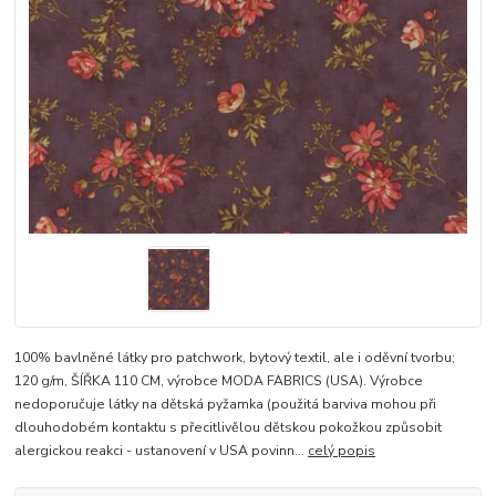
100% bavlněné látky pro patchwork, bytový textil, ale i oděvní tvorbu;
120 g/m, ŠÍŘKA 110 CM, výrobce MODA FABRICS (USA). Výrobce
nedoporučuje látky na dětská pyžamka (použitá barviva mohou při
dlouhodobém kontaktu s přecitlivělou dětskou pokožkou způsobit
alergickou reakci - ustanovení v USA povinn...
celý popis